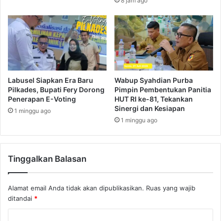
8 jam ago
Labusel Siapkan Era Baru
Wabup Syahdian Purba
Pilkades, Bupati Fery Dorong
Pimpin Pembentukan Panitia
Penerapan E-Voting
HUT RI ke-81, Tekankan
Sinergi dan Kesiapan
1 minggu ago
1 minggu ago
Tinggalkan Balasan
Alamat email Anda tidak akan dipublikasikan.
Ruas yang wajib
ditandai
*
K