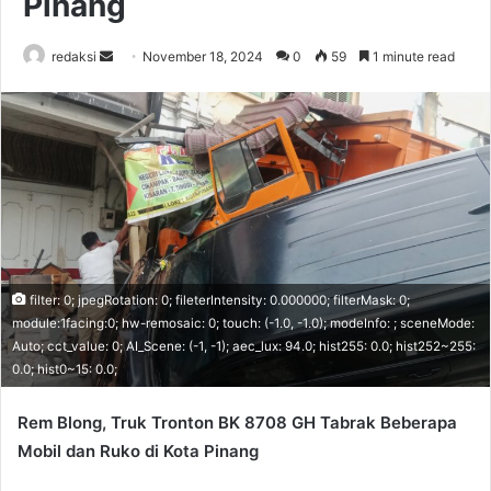
Pinang
Send
redaksi
November 18, 2024
0
59
1 minute read
an
email
filter: 0; jpegRotation: 0; fileterIntensity: 0.000000; filterMask: 0;
module:1facing:0; hw-remosaic: 0; touch: (-1.0, -1.0); modeInfo: ; sceneMode:
Auto; cct_value: 0; AI_Scene: (-1, -1); aec_lux: 94.0; hist255: 0.0; hist252~255:
0.0; hist0~15: 0.0;
Rem Blong, Truk Tronton BK 8708 GH Tabrak Beberapa
Mobil dan Ruko di Kota Pinang