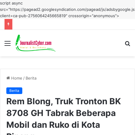
script async
src="https://pagead2.googlesyndication.com/pagead/js/adsbygoogle.js
client=ca-pub-2756064245665819" crossorigin="anonymous">
Menu
S
fo
Home
/
Berita
Berita
Rem Blong, Truk Tronton BK
8708 GH Tabrak Beberapa
Mobil dan Ruko di Kota