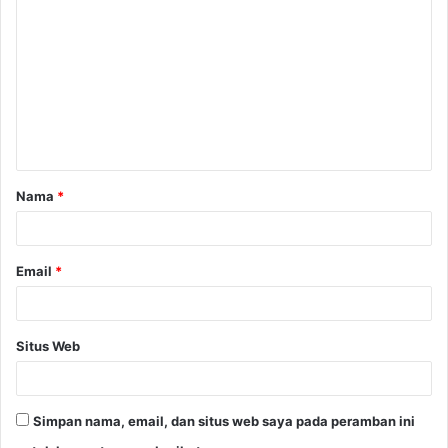
o
m
e
n
t
a
Nama
*
r
*
Email
*
Situs Web
Simpan nama, email, dan situs web saya pada peramban ini