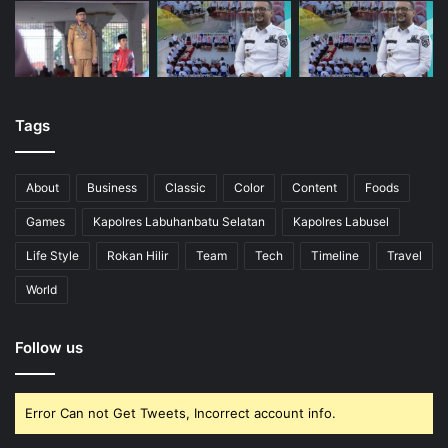
Tags
About
Business
Classic
Color
Content
Foods
Games
Kapolres Labuhanbatu Selatan
Kapolres Labusel
Life Style
Rokan Hilir
Team
Tech
Timeline
Travel
World
Follow us
Error Can not Get Tweets, Incorrect account info.