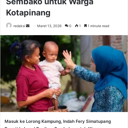
Sembako untuk Warga
Kotapinang
Send
redaksi
Maret 13, 2026
0
1
1 minute read
an
email
Masuk ke Lorong Kampung, Indah Fery Simatupang