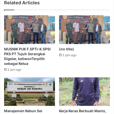
Related Articles
MUSNIK PUK F.SPTI-K.SPSI
(no title)
PKS PT Tujuh Serangkai
3 jam ago
Digelar, keliwonTerpilih
sebagai Ketua
3 jam ago
Manajemen Kebun Sei
Kerja Keras Berbuah Manis,