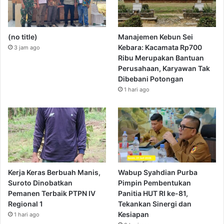
(no title)
Manajemen Kebun Sei
Kebara: Kacamata Rp700
3 jam ago
Ribu Merupakan Bantuan
Perusahaan, Karyawan Tak
Dibebani Potongan
1 hari ago
Kerja Keras Berbuah Manis,
Wabup Syahdian Purba
Suroto Dinobatkan
Pimpin Pembentukan
Pemanen Terbaik PTPN IV
Panitia HUT RI ke-81,
Regional 1
Tekankan Sinergi dan
Kesiapan
1 hari ago