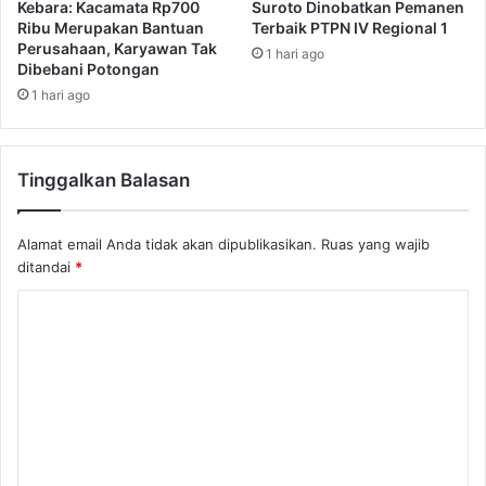
Kebara: Kacamata Rp700
Suroto Dinobatkan Pemanen
Ribu Merupakan Bantuan
Terbaik PTPN IV Regional 1
Perusahaan, Karyawan Tak
1 hari ago
Dibebani Potongan
1 hari ago
Tinggalkan Balasan
Alamat email Anda tidak akan dipublikasikan.
Ruas yang wajib
ditandai
*
K
o
m
e
n
t