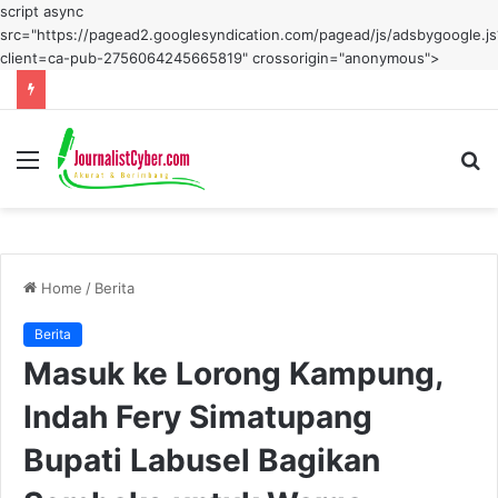
script async
src="https://pagead2.googlesyndication.com/pagead/js/adsbygoogle.js
client=ca-pub-2756064245665819" crossorigin="anonymous">
Menu
S
fo
Home
/
Berita
Berita
Masuk ke Lorong Kampung,
Indah Fery Simatupang
Bupati Labusel Bagikan