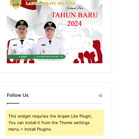
Follow Us
This widget requries the Arqam Lite Plugin,
You can install it from the Theme settings
menu > Install Plugins.