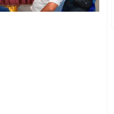
ebersamaan di bulan suci Ramadhan, Bupati
an rasa syukur dan kebanggaannya dapat hadir
agai elemen masyarakat yang selama ini turut
angga hati dapat hadir pada acara buka puasa
atu Selatan dengan tokoh masyarakat, tokoh
katan, LSM dan OKP yang terdaftar di Badan
Labuhanbatu Selatan,” ungkapnya.
sa bersama tersebut memiliki makna yang
un sosial. Secara vertikal, kegiatan ini
tuhan umat kepada Allah SWT dalam
7 Hijriah.
tersebut menjadi wadah untuk mempererat tali
engan seluruh elemen masyarakat, khususnya
P di Kabupaten Labuhanbatu Selatan.