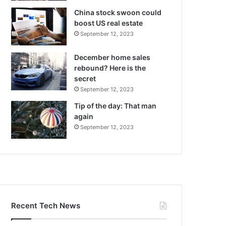
China stock swoon could
boost US real estate
September 12, 2023
December home sales
rebound? Here is the
secret
September 12, 2023
Tip of the day: That man
again
September 12, 2023
Recent Tech News