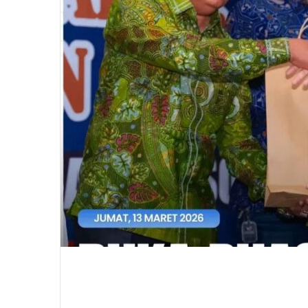
Bupati Labusel Fery Sahputra Buka 
dan OKP .