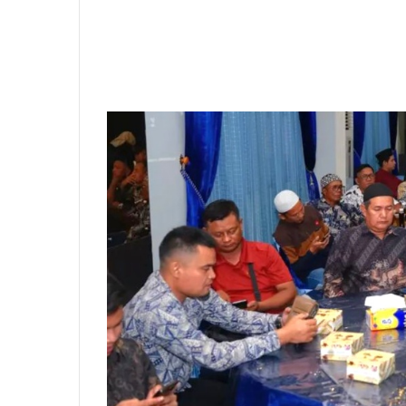
Labusel,journalistCyber.com
Bupati Labuhanbatu Selatan (Labusel), 
buka puasa bersama dengan tokoh masya
kemasyarakatan (ormas), LSM, serta org
digelar di Convention Hall Grandsuma Bl