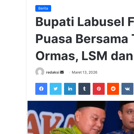
Berita
Bupati Labusel 
Puasa Bersama 
Ormas, LSM dan
Send
redaksi
Maret 13, 2026
an
Facebook
Twitter
LinkedIn
Tumblr
Pinterest
Reddit
email