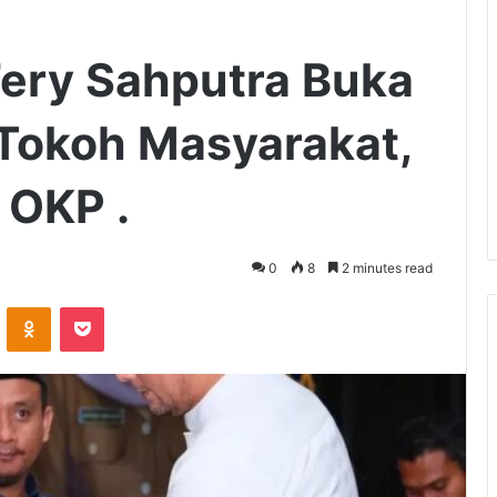
Fery Sahputra Buka
Tokoh Masyarakat,
 OKP .
0
8
2 minutes read
VKontakte
Odnoklassniki
Pocket