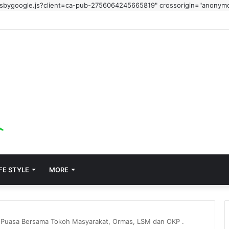
adsbygoogle.js?client=ca-pub-2756064245665819" crossorigin="anonym
FE STYLE
MORE
a Puasa Bersama Tokoh Masyarakat, Ormas, LSM dan OKP .