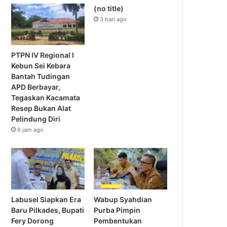
(no title)
3 hari ago
PTPN IV Regional I
Kebun Sei Kebara
Bantah Tudingan
APD Berbayar,
Tegaskan Kacamata
Resep Bukan Alat
Pelindung Diri
6 jam ago
Labusel Siapkan Era
Wabup Syahdian
Baru Pilkades, Bupati
Purba Pimpin
Fery Dorong
Pembentukan