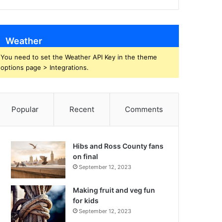
Weather
You need to set the Weather API Key in the theme
options page > Integrations.
Popular
Recent
Comments
Hibs and Ross County fans
on final
September 12, 2023
Making fruit and veg fun
for kids
September 12, 2023