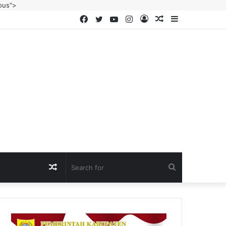
ous">
Facebook
Twitter
YouTube
Instagram
Log
Random
Sidebar
In
Article
Random
Search
Article
for