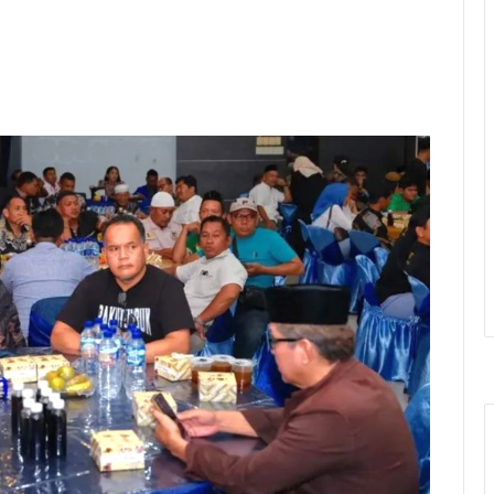
Fery Sahputra Simatupang, menghadiri kegiatan
rakat, tokoh agama, organisasi
anisasi kepemudaan (OKP). Kegiatan tersebut
ok Songo, Jumat (13/3/2026).