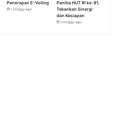
Penerapan E-Voting
Panitia HUT RI ke-81,
Tekankan Sinergi
1 minggu ago
dan Kesiapan
1 minggu ago