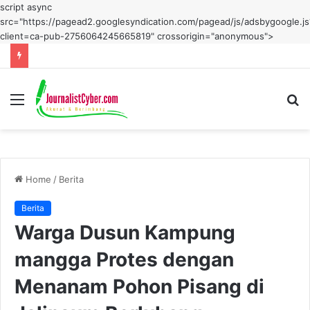
script async
src="https://pagead2.googlesyndication.com/pagead/js/adsbygoogle.js
client=ca-pub-2756064245665819" crossorigin="anonymous">
Menu
S
fo
Home
/
Berita
Berita
Warga Dusun Kampung
mangga Protes dengan
Menanam Pohon Pisang di