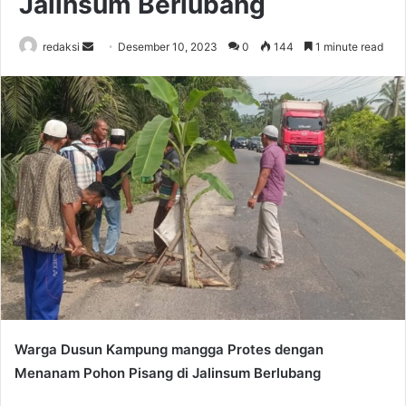
Jalinsum Berlubang
Send
redaksi
Desember 10, 2023
0
144
1 minute read
an
email
Warga Dusun Kampung mangga Protes dengan
Menanam Pohon Pisang di Jalinsum Berlubang