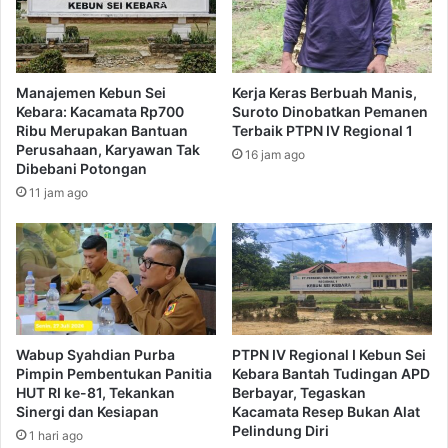
Manajemen Kebun Sei
Kerja Keras Berbuah Manis,
Kebara: Kacamata Rp700
Suroto Dinobatkan Pemanen
Ribu Merupakan Bantuan
Terbaik PTPN IV Regional 1
Perusahaan, Karyawan Tak
16 jam ago
Dibebani Potongan
11 jam ago
Wabup Syahdian Purba
PTPN IV Regional I Kebun Sei
Pimpin Pembentukan Panitia
Kebara Bantah Tudingan APD
HUT RI ke-81, Tekankan
Berbayar, Tegaskan
Sinergi dan Kesiapan
Kacamata Resep Bukan Alat
Pelindung Diri
1 hari ago