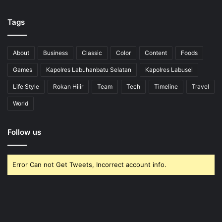
Tags
About
Business
Classic
Color
Content
Foods
Games
Kapolres Labuhanbatu Selatan
Kapolres Labusel
Life Style
Rokan Hilir
Team
Tech
Timeline
Travel
World
Follow us
Error Can not Get Tweets, Incorrect account info.