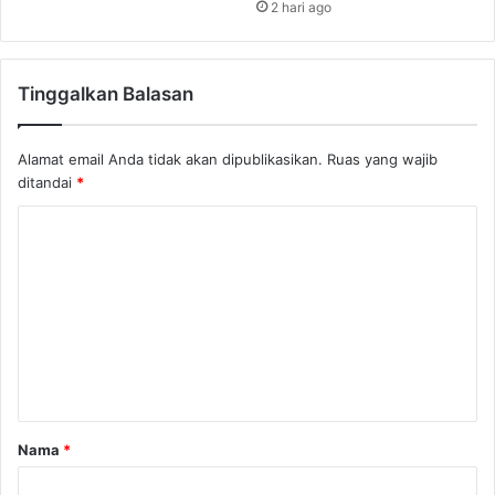
2 hari ago
Tinggalkan Balasan
Alamat email Anda tidak akan dipublikasikan.
Ruas yang wajib
ditandai
*
K
o
m
e
n
t
a
Nama
*
r
*