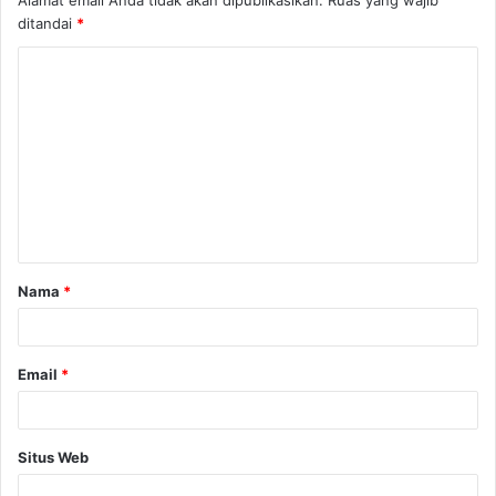
ditandai
*
K
o
m
e
n
t
a
Nama
*
r
*
Email
*
Situs Web