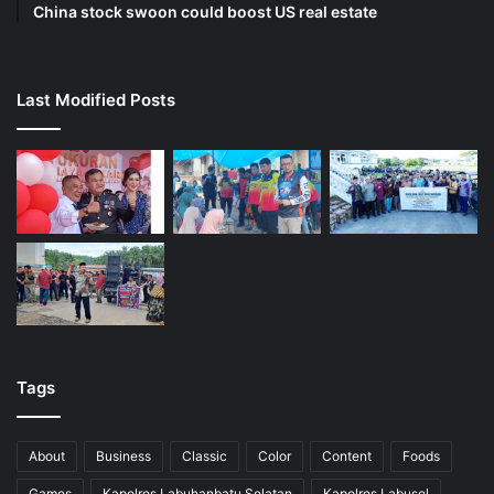
China stock swoon could boost US real estate
Last Modified Posts
Tags
About
Business
Classic
Color
Content
Foods
Games
Kapolres Labuhanbatu Selatan
Kapolres Labusel