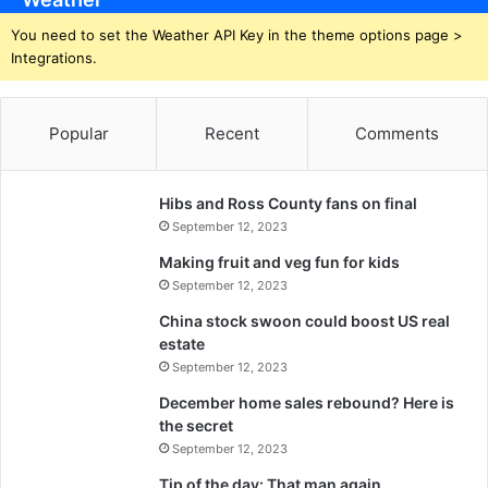
You need to set the Weather API Key in the theme options page >
Integrations.
Popular
Recent
Comments
Hibs and Ross County fans on final
September 12, 2023
Making fruit and veg fun for kids
September 12, 2023
China stock swoon could boost US real
estate
September 12, 2023
December home sales rebound? Here is
the secret
September 12, 2023
Tip of the day: That man again