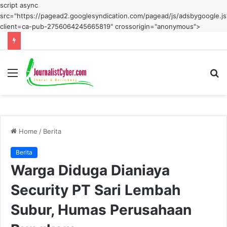
script async
src="https://pagead2.googlesyndication.com/pagead/js/adsbygoogle.js
client=ca-pub-2756064245665819" crossorigin="anonymous">
Menu
S
fo
Home
/
Berita
Berita
Warga Diduga Dianiaya
Security PT Sari Lembah
Subur, Humas Perusahaan