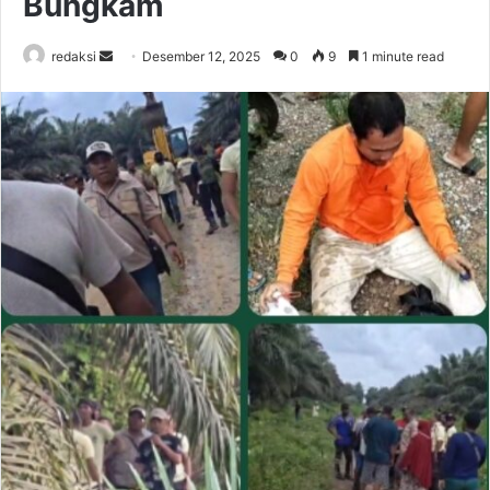
Bungkam
Send
redaksi
Desember 12, 2025
0
9
1 minute read
an
email