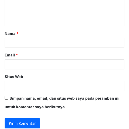
e
n
t
a
Nama
*
r
*
Email
*
Situs Web
Simpan nama, email, dan situs web saya pada peramban ini
untuk komentar saya berikutnya.