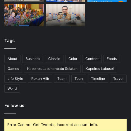
Tags
About
Business
Classic
Color
Content
Foods
Games
Kapolres Labuhanbatu Selatan
Kapolres Labusel
Life Style
Rokan Hilir
Team
Tech
Timeline
Travel
World
Follow us
Error Can not Get Tweets, Incorrect account info.