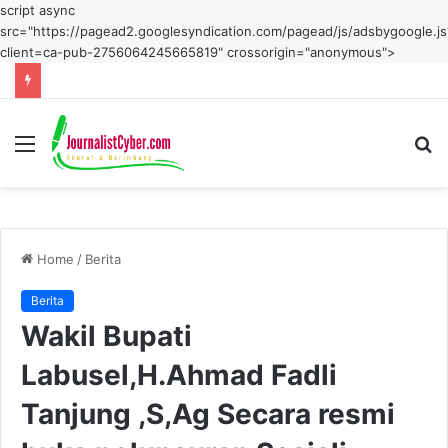
script async
src="https://pagead2.googlesyndication.com/pagead/js/adsbygoogle.js
client=ca-pub-2756064245665819" crossorigin="anonymous">
Menu
S
fo
Home
/
Berita
Berita
Wakil Bupati
Labusel,H.Ahmad Fadli
Tanjung ,S,Ag Secara resmi