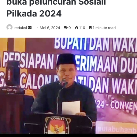
buka peluncuran Sosiali
Pilkada 2024
Send
redaksi
Mei 6, 2024
0
110
1 minute read
an
email