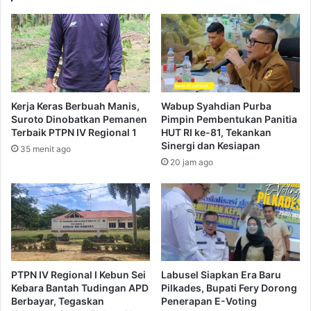
Kerja Keras Berbuah Manis,
Wabup Syahdian Purba
Suroto Dinobatkan Pemanen
Pimpin Pembentukan Panitia
Terbaik PTPN IV Regional 1
HUT RI ke-81, Tekankan
Sinergi dan Kesiapan
35 menit ago
20 jam ago
PTPN IV Regional I Kebun Sei
Labusel Siapkan Era Baru
Kebara Bantah Tudingan APD
Pilkades, Bupati Fery Dorong
Berbayar, Tegaskan
Penerapan E-Voting