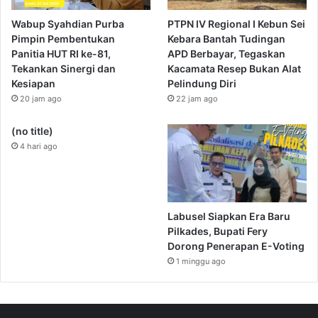
Wabup Syahdian Purba
PTPN IV Regional I Kebun Sei
Pimpin Pembentukan
Kebara Bantah Tudingan
Panitia HUT RI ke-81,
APD Berbayar, Tegaskan
Tekankan Sinergi dan
Kacamata Resep Bukan Alat
Kesiapan
Pelindung Diri
20 jam ago
22 jam ago
(no title)
4 hari ago
Labusel Siapkan Era Baru
Pilkades, Bupati Fery
Dorong Penerapan E-Voting
1 minggu ago