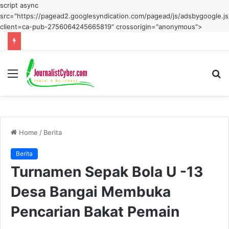
script async
src="https://pagead2.googlesyndication.com/pagead/js/adsbygoogle.js
client=ca-pub-2756064245665819" crossorigin="anonymous">
Menu
S
fo
Home
/
Berita
Berita
Turnamen Sepak Bola U -13
Desa Bangai Membuka
Pencarian Bakat Pemain