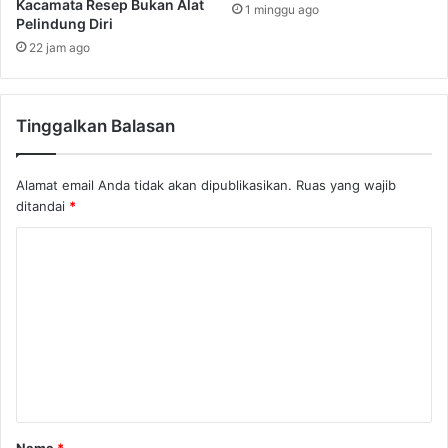
Kacamata Resep Bukan Alat
1 minggu ago
Pelindung Diri
22 jam ago
Tinggalkan Balasan
Alamat email Anda tidak akan dipublikasikan.
Ruas yang wajib
ditandai
*
K
o
m
e
n
t
a