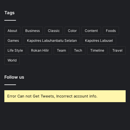
Tags
About
Business
Classic
Color
Content
Foods
Games
Kapolres Labuhanbatu Selatan
Kapolres Labusel
Life Style
Rokan Hilir
Team
Tech
Timeline
Travel
World
Follow us
Error Can not Get Tweets, Incorrect account info.