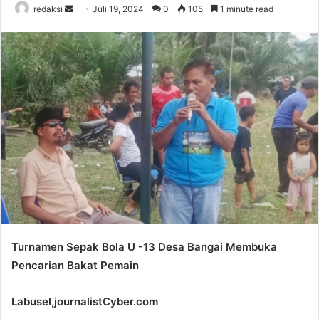
Send
redaksi
Juli 19, 2024
0
105
1 minute read
an
email
Turnamen Sepak Bola U -13 Desa Bangai Membuka
Pencarian Bakat Pemain
Labusel,journalistCyber.com