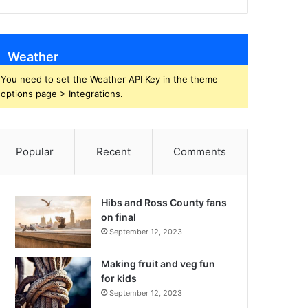
Weather
You need to set the Weather API Key in the theme
options page > Integrations.
Popular
Recent
Comments
Hibs and Ross County fans
on final
September 12, 2023
Making fruit and veg fun
for kids
September 12, 2023