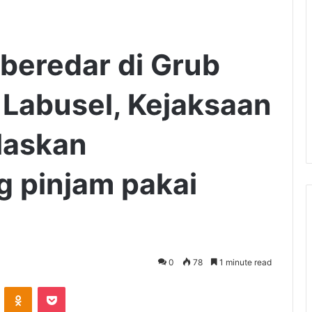
 beredar di Grub
 Labusel, Kejaksaan
elaskan
 pinjam pakai
0
78
1 minute read
VKontakte
Odnoklassniki
Pocket