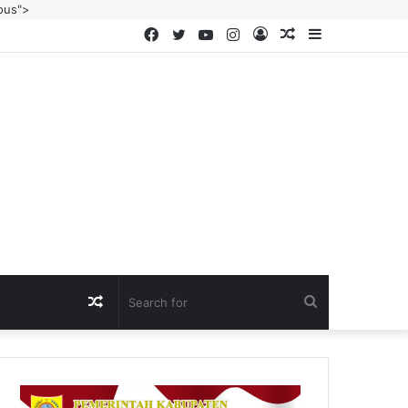
ous">
Facebook
Twitter
YouTube
Instagram
Log
Random
Sidebar
In
Article
Random
Search
Article
for