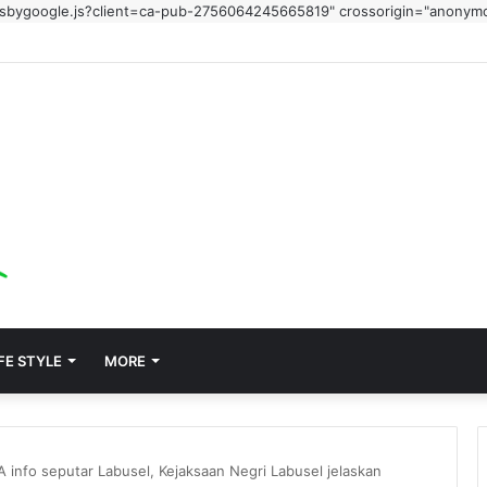
adsbygoogle.js?client=ca-pub-2756064245665819" crossorigin="anonym
FE STYLE
MORE
A info seputar Labusel, Kejaksaan Negri Labusel jelaskan