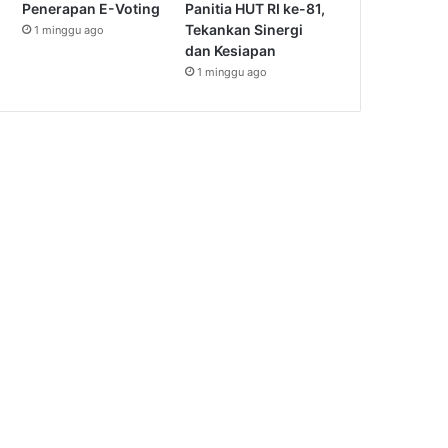
Penerapan E-Voting
Panitia HUT RI ke-81,
Tekankan Sinergi
1 minggu ago
dan Kesiapan
1 minggu ago