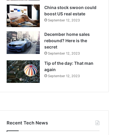
China stock swoon could
boost US real estate
September 12, 2023
December home sales
rebound? Here is the
secret
September 12, 2023
Tip of the day: That man
again
September 12, 2023
Recent Tech News