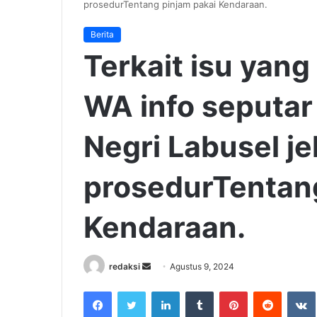
prosedurTentang pinjam pakai Kendaraan.
Berita
Terkait isu yang
WA info seputar
Negri Labusel j
prosedurTentang
Kendaraan.
Send
redaksi
Agustus 9, 2024
an
Facebook
Twitter
LinkedIn
Tumblr
Pinterest
Reddit
email