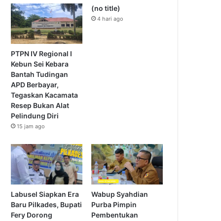
(no title)
4 hari ago
PTPN IV Regional I
Kebun Sei Kebara
Bantah Tudingan
APD Berbayar,
Tegaskan Kacamata
Resep Bukan Alat
Pelindung Diri
15 jam ago
Labusel Siapkan Era
Wabup Syahdian
Baru Pilkades, Bupati
Purba Pimpin
Fery Dorong
Pembentukan