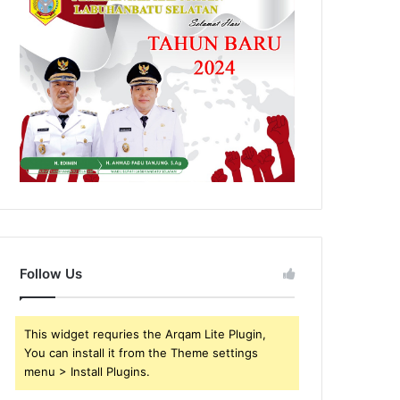
Follow Us
This widget requries the Arqam Lite Plugin,
You can install it from the Theme settings
menu > Install Plugins.