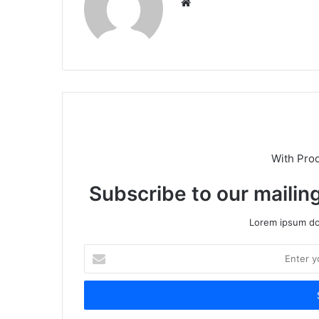
Website
With Pro
Subscribe to our mailing
Lorem ipsum dol
Enter
your
Email
address