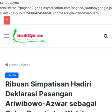
script async
src="https://pagead2.googlesyndication.com/pagead/js/adsbygoogle.js
client=ca-pub-2756064245665819" crossorigin="anonymous">
Menu
S
fo
Home
/
Berita
Berita
Ribuan Simpatisan Hadiri
Deklarasi Pasangan
Ariwibowo-Azwar sebagai