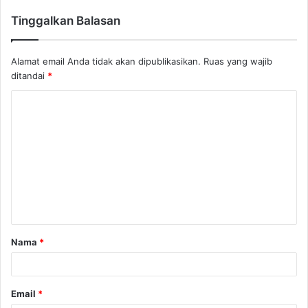
Tinggalkan Balasan
Alamat email Anda tidak akan dipublikasikan.
Ruas yang wajib
ditandai
*
K
o
m
e
n
t
a
Nama
*
r
*
Email
*