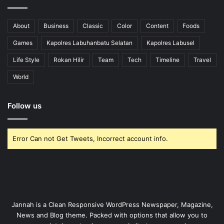
About
Business
Classic
Color
Content
Foods
Games
Kapolres Labuhanbatu Selatan
Kapolres Labusel
Life Style
Rokan Hilir
Team
Tech
Timeline
Travel
World
Follow us
Error Can not Get Tweets, Incorrect account info.
Jannah is a Clean Responsive WordPress Newspaper, Magazine,
News and Blog theme. Packed with options that allow you to