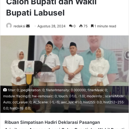
Calon Bupati dan Wakil
Bupati Labusel
Send
redaksi
Agustus 28, 2024
0
75
1 minute read
an
email
filter: 0; jpegRotation: 0; fileterIntensity: 0.000000; filterMask: 0;
module:1facing:0; hw-remosaic: 0; touch: (-1.0, -1.0); modeInfo: ; sceneMode:
Auto; cct_value: 0; AI_Scene: (-1, -1); aec_lux: 41.0; hist255: 0.0; hist252~255:
0.0; hist0~15: 0.0;
Ribuan Simpatisan Hadiri Deklarasi Pasangan