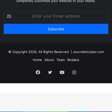
completely customize your website to your needs.
Enter
your
Email
address
© Copyright 2026, All Rights Reserved | Journalistcyber.com
Home
About
Team
Redaksi
Facebook
Twitter
YouTube
Instagram