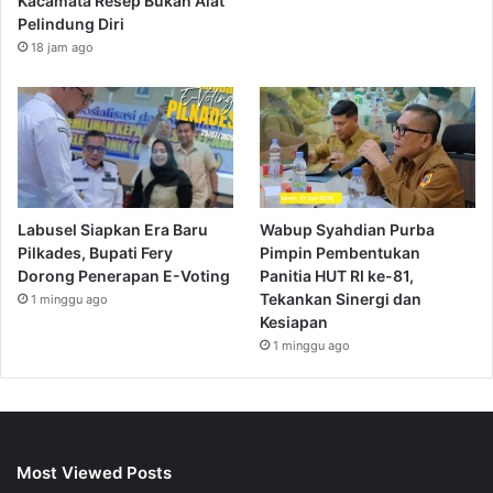
Kacamata Resep Bukan Alat
Pelindung Diri
18 jam ago
Labusel Siapkan Era Baru
Wabup Syahdian Purba
Pilkades, Bupati Fery
Pimpin Pembentukan
Dorong Penerapan E-Voting
Panitia HUT RI ke-81,
Tekankan Sinergi dan
1 minggu ago
Kesiapan
1 minggu ago
Most Viewed Posts