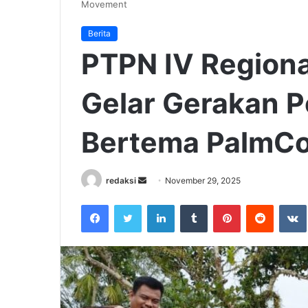
Movement
Berita
PTPN IV Regional
Gelar Gerakan 
Bertema PalmC
Send
redaksi
November 29, 2025
an
Facebook
Twitter
LinkedIn
Tumblr
Pinterest
Reddit
email