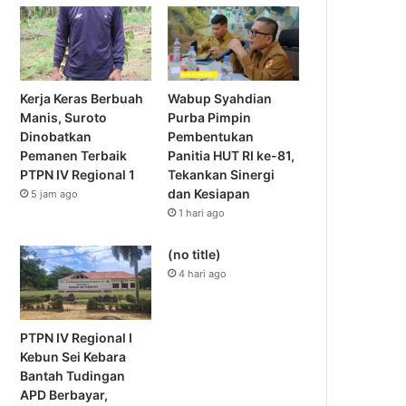
Kerja Keras Berbuah
Wabup Syahdian
Manis, Suroto
Purba Pimpin
Dinobatkan
Pembentukan
Pemanen Terbaik
Panitia HUT RI ke-81,
PTPN IV Regional 1
Tekankan Sinergi
dan Kesiapan
5 jam ago
1 hari ago
(no title)
4 hari ago
PTPN IV Regional I
Kebun Sei Kebara
Bantah Tudingan
APD Berbayar,