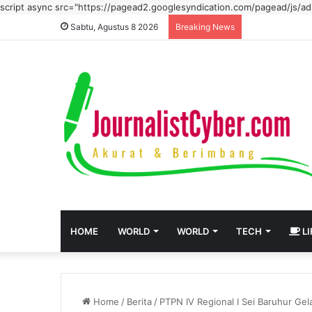
script async src="https://pagead2.googlesyndication.com/pagead/js/
Sabtu, Agustus 8 2026
Breaking News
HOME
WORLD
WORLD
TECH
LI
Home
/
Berita
/
PTPN IV Regional I Sei Baruhur G