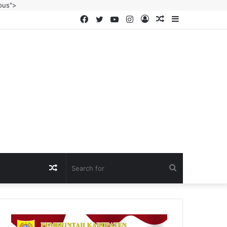
ous">
Facebook
Twitter
YouTube
Instagram
Log
Random
Sidebar
In
Article
Random
Search
Article
for