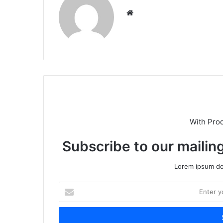
Website
With Pro
Subscribe to our mailing
Lorem ipsum dol
Enter
your
Email
address