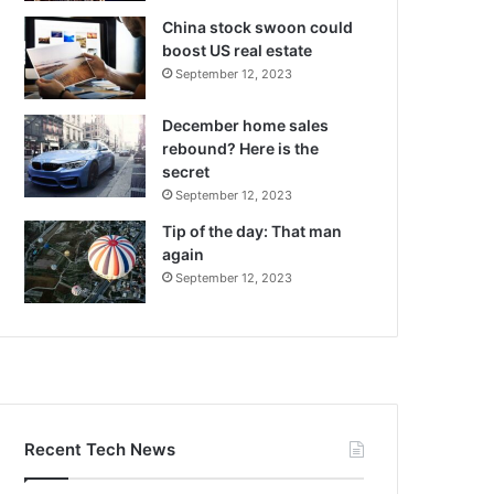
China stock swoon could
boost US real estate
September 12, 2023
December home sales
rebound? Here is the
secret
September 12, 2023
Tip of the day: That man
again
September 12, 2023
Recent Tech News