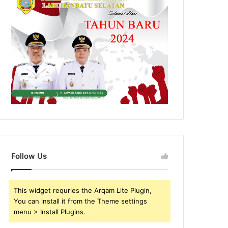
Follow Us
This widget requries the Arqam Lite Plugin,
You can install it from the Theme settings
menu > Install Plugins.