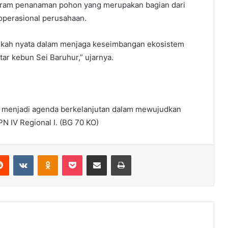
ram penanaman pohon yang merupakan bagian dari
 operasional perusahaan.
angkah nyata dalam menjaga keseimbangan ekosistem
tar kebun Sei Baruhur,” ujarnya.
menjadi agenda berkelanjutan dalam mewujudkan
PN IV Regional I. (BG 70 KO)
erest
Reddit
VKontakte
Odnoklassniki
Pocket
Share via Email
Print