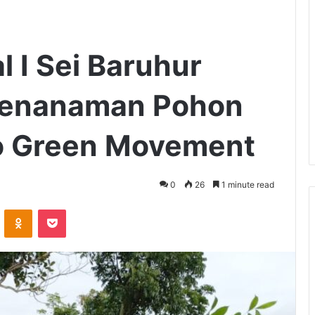
 I Sei Baruhur
Penanaman Pohon
o Green Movement
0
26
1 minute read
VKontakte
Odnoklassniki
Pocket