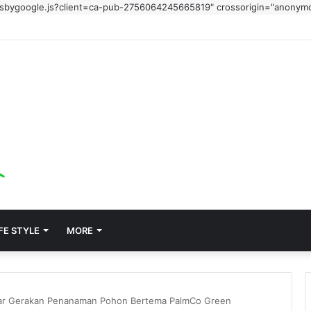
adsbygoogle.js?client=ca-pub-2756064245665819" crossorigin="anonym
FE STYLE
MORE
elar Gerakan Penanaman Pohon Bertema PalmCo Green