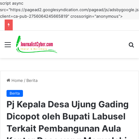
script async
src="https://pagead2.googlesyndication.com/pagead/js/adsbygoogle.js
client=ca-pub-2756064245665819" crossorigin="anonymous">
Menu
S
fo
Home
/
Berita
Berita
Pj Kepala Desa Ujung Gading
Dicopot oleh Bupati Labusel
Terkait Pembangunan Aula