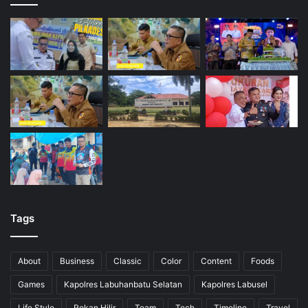
Tags
About
Business
Classic
Color
Content
Foods
Games
Kapolres Labuhanbatu Selatan
Kapolres Labusel
Life Style
Rokan Hilir
Team
Tech
Timeline
Travel