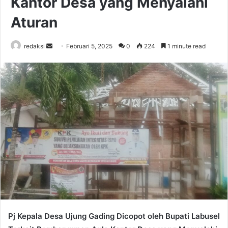
Kantor Desa yang Menyalahi
Aturan
Send
redaksi
Februari 5, 2025
0
224
1 minute read
an
email
Pj Kepala Desa Ujung Gading Dicopot oleh Bupati Labusel