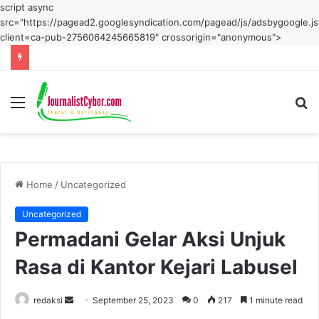
script async
src="https://pagead2.googlesyndication.com/pagead/js/adsbygoogle.js
client=ca-pub-2756064245665819" crossorigin="anonymous">
Menu
S
fo
Home
/
Uncategorized
Uncategorized
Permadani Gelar Aksi Unjuk
Rasa di Kantor Kejari Labusel
Send
redaksi
September 25, 2023
0
217
1 minute read
an