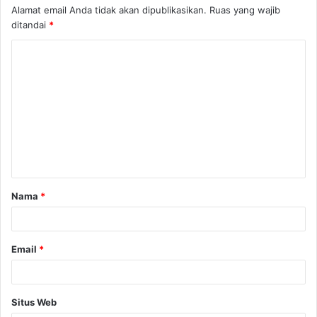
Alamat email Anda tidak akan dipublikasikan.
Ruas yang wajib
ditandai
*
K
o
m
e
n
t
a
Nama
*
r
*
Email
*
Situs Web