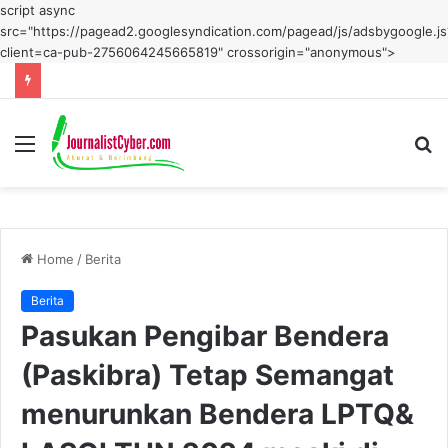
script async
src="https://pagead2.googlesyndication.com/pagead/js/adsbygoogle.js
client=ca-pub-2756064245665819" crossorigin="anonymous">
Menu
S
fo
Home
/
Berita
Berita
Pasukan Pengibar Bendera
(Paskibra) Tetap Semangat
menurunkan Bendera LPTQ&