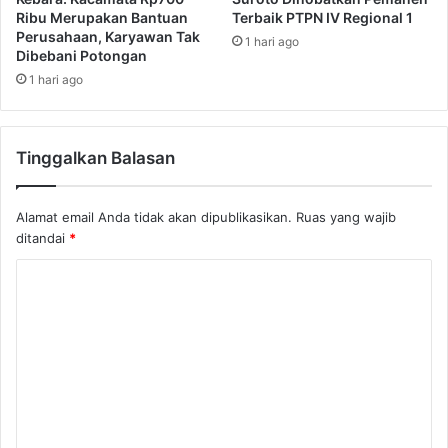
Ribu Merupakan Bantuan
Terbaik PTPN IV Regional 1
Perusahaan, Karyawan Tak
1 hari ago
Dibebani Potongan
1 hari ago
Tinggalkan Balasan
Alamat email Anda tidak akan dipublikasikan.
Ruas yang wajib
ditandai
*
K
o
m
e
n
t