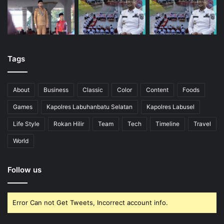
Tags
About
Business
Classic
Color
Content
Foods
Games
Kapolres Labuhanbatu Selatan
Kapolres Labusel
Life Style
Rokan Hilir
Team
Tech
Timeline
Travel
World
Follow us
Error Can not Get Tweets, Incorrect account info.