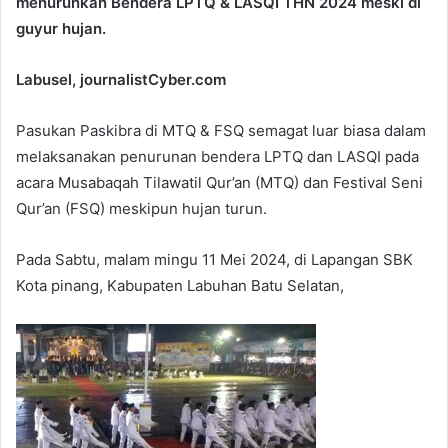
menurunkan Bendera LPTQ & LASQI THN 2024 meski di
guyur hujan.
Labusel, journalistCyber.com
Pasukan Paskibra di MTQ & FSQ semagat luar biasa dalam
melaksanakan penurunan bendera LPTQ dan LASQI pada
acara Musabaqah Tilawatil Qur’an (MTQ) dan Festival Seni
Qur’an (FSQ) meskipun hujan turun.
Pada Sabtu, malam mingu 11 Mei 2024, di Lapangan SBK
Kota pinang, Kabupaten Labuhan Batu Selatan,