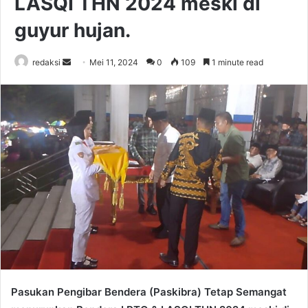
LASQI THN 2024 meski di
guyur hujan.
Send
redaksi
Mei 11, 2024
0
109
1 minute read
an
email
Pasukan Pengibar Bendera (Paskibra) Tetap Semangat