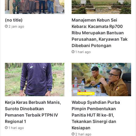
(no title)
Manajemen Kebun Sei
Kebara: Kacamata Rp700
2 jam ago
Ribu Merupakan Bantuan
Perusahaan, Karyawan Tak
Dibebani Potongan
1 hari ago
Kerja Keras Berbuah Manis,
Wabup Syahdian Purba
Suroto Dinobatkan
Pimpin Pembentukan
Pemanen Terbaik PTPN IV
Panitia HUT RI ke-81,
Regional 1
Tekankan Sinergi dan
Kesiapan
1 hari ago
2 hari ago