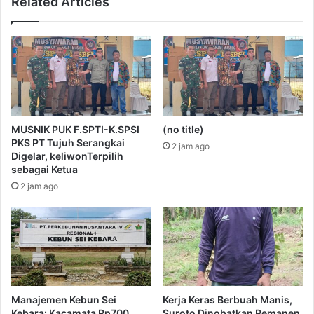
Related Articles
MUSNIK PUK F.SPTI-K.SPSI
(no title)
PKS PT Tujuh Serangkai
2 jam ago
Digelar, keliwonTerpilih
sebagai Ketua
2 jam ago
Manajemen Kebun Sei
Kerja Keras Berbuah Manis,
Kebara: Kacamata Rp700
Suroto Dinobatkan Pemanen