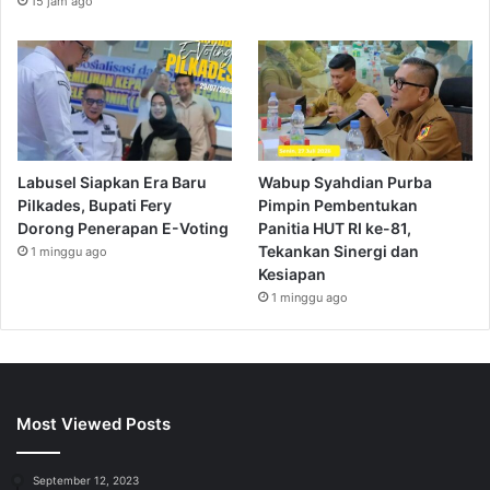
15 jam ago
Labusel Siapkan Era Baru
Wabup Syahdian Purba
Pilkades, Bupati Fery
Pimpin Pembentukan
Dorong Penerapan E-Voting
Panitia HUT RI ke-81,
Tekankan Sinergi dan
1 minggu ago
Kesiapan
1 minggu ago
Most Viewed Posts
September 12, 2023