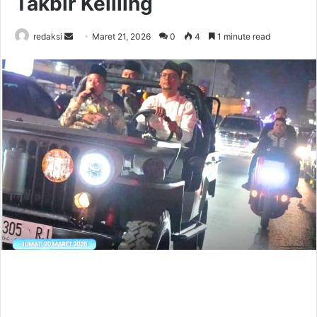
Takbir Keliling
Send
redaksi
Maret 21, 2026
0
4
1 minute read
an
email
Malam Takbiran Idul Fitri 1447 H di Labusel