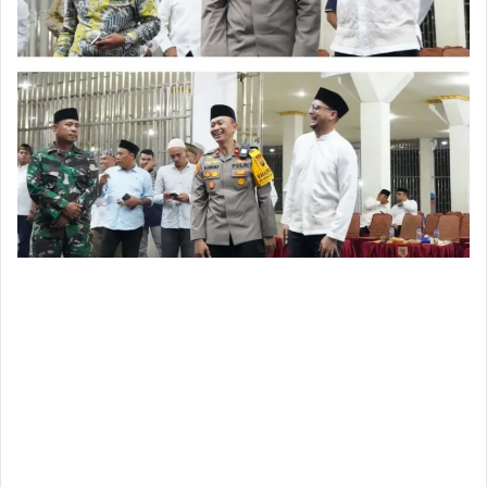
malam. Kegiatan tersebut diwarnai pawai takbir
keliling yang berlangsung meriah dan mendapat
antusias tinggi dari masyarakat.
Bupati Labuhanbatu Selatan, Fery Sahputra
Simatupang, hadir langsung memimpin kegiatan
sekaligus mengikuti pawai bersama jajaran
pemerintah daerah dan masyarakat.
Pawai takbir mengambil rute dari Gedung SBBK