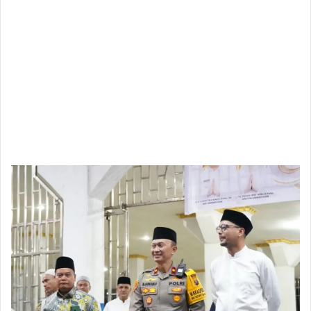
Semarak, Bupati Fery Pimpin Pawai Takbir
Keliling
Labusel,journalistCyber.com
Pemerintah Kabupaten Labuhanbatu Selatan
menggelar malam takbiran Idul Fitri 1447 Hijriah
dengan penuh kemeriahan di Gedung Santun
Berkata Bijak Berkarya (SBBK) Kotapinang, Jumat
(20/3/2026)