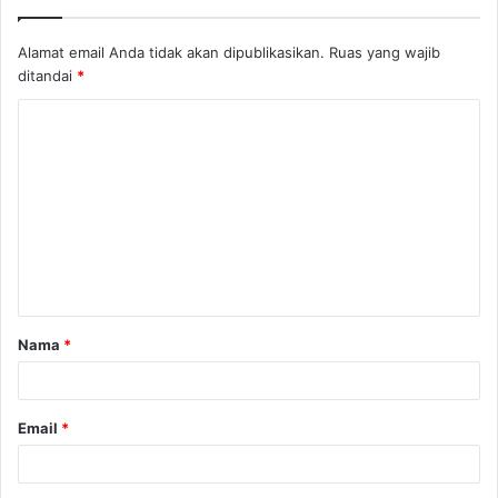
Alamat email Anda tidak akan dipublikasikan.
Ruas yang wajib
ditandai
*
K
o
m
e
n
t
a
Nama
*
r
*
Email
*