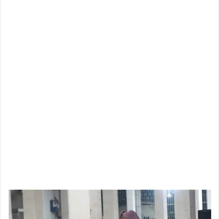
Ramadan.
Menurutnya, malam takbiran tidak hanya menjadi
tradisi tahunan, tetapi juga sarana mempererat
ukhuwah Islamiyah dan kebersamaan antar
masyarakat.
“Melalui gema takbir ini, kita mensyukuri nikmat dan
kesempatan yang diberikan Allah SWT untuk
menyelesaikan ibadah Ramadan. Semoga seluruh
amal ibadah kita diterima dan membawa
keberkahan,” ujarnya.
Ia menambahkan, pelaksanaan pawai mobil hias
dalam malam takbiran bertujuan untuk menambah
semarak perayaan Idul Fitri sekaligus
menumbuhkan semangat kebersamaan di tengah
masyarakat.