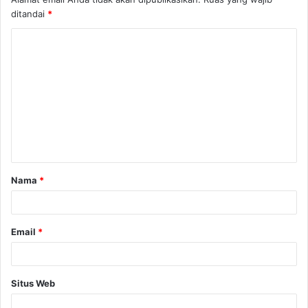
ditandai
*
K
o
m
e
n
t
a
Nama
*
r
*
Email
*
Situs Web