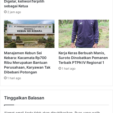
Digelar, keliwonTerpilih
sebagai Ketua
2 jam ago
Manajemen Kebun Sei
Kerja Keras Berbuah Manis,
Kebara: Kacamata Rp700
Suroto Dinobatkan Pemanen
Ribu Merupakan Bantuan
Terbaik PTPN IV Regional 1
Perusahaan, Karyawan Tak
1 hari ago
Dibebani Potongan
1 hari ago
Tinggalkan Balasan
Alamat email Anda tidak akan dipublikasikan.
Ruas yang wajib