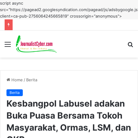
script async
src="https://pagead2.googlesyndication.com/pagead/js/adsbygoogle.js
client=ca-pub-2756064245665819" crossorigin="anonymous">
Menu
S
fo
Home
/
Berita
Berita
Kesbangpol Labusel adakan
Buka Puasa Bersama Tokoh
Masyarakat, Ormas, LSM, dan