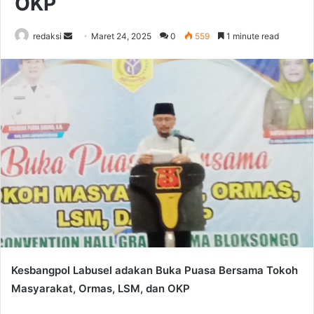
OKP
Send
redaksi
Maret 24, 2025
0
559
1 minute read
an
email
Kesbangpol Labusel adakan Buka Puasa Bersama Tokoh
Masyarakat, Ormas, LSM, dan OKP