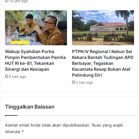
14 jam ago
Wabup Syahdian Purba
PTPN IV Regional I Kebun Sei
Pimpin Pembentukan Panitia
Kebara Bantah Tudingan APD
HUT RI ke-81, Tekankan
Berbayar, Tegaskan
Sinergi dan Kesiapan
Kacamata Resep Bukan Alat
Pelindung Diri
2 hari ago
2 hari ago
Tinggalkan Balasan
Alamat email Anda tidak akan dipublikasikan.
Ruas yang wajib
ditandai
*