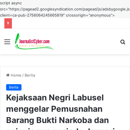
script async
src="https://pagead2.googlesyndication.com/pagead/js/adsbygoogle.js
client=ca-pub-2756064245665819" crossorigin="anonymous">
Menu
S
fo
Home
/
Berita
Berita
Kejaksaan Negri Labusel
menggelar Pemusnahan
Barang Bukti Narkoba dan