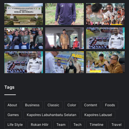
Tags
About
Business
Classic
Color
Content
Foods
Games
Kapolres Labuhanbatu Selatan
Kapolres Labusel
Life Style
Rokan Hilir
Team
Tech
Timeline
Travel