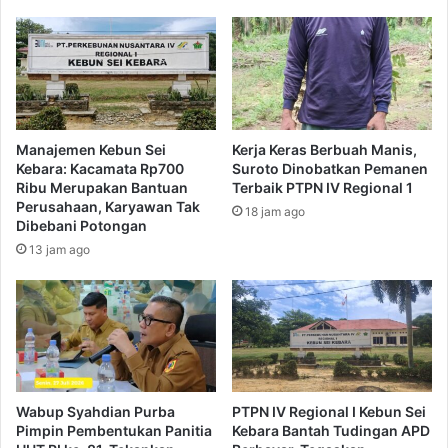
Manajemen Kebun Sei
Kerja Keras Berbuah Manis,
Kebara: Kacamata Rp700
Suroto Dinobatkan Pemanen
Ribu Merupakan Bantuan
Terbaik PTPN IV Regional 1
Perusahaan, Karyawan Tak
18 jam ago
Dibebani Potongan
13 jam ago
Wabup Syahdian Purba
PTPN IV Regional I Kebun Sei
Pimpin Pembentukan Panitia
Kebara Bantah Tudingan APD