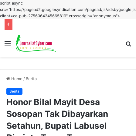
script async
src="https://pagead2.googlesyndication.com/pagead/js/adsbygoogle.js
client=ca-pub-2756064245665819" crossorigin="anonymous">
Menu
S
fo
Home
/
Berita
Berita
Honor Bilal Mayit Desa
Sosopan Tak Dibayarkan
Setahun, Bupati Labusel