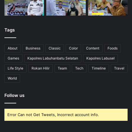
Tags
About
Business
Classic
Color
Content
Foods
Games
Kapolres Labuhanbatu Selatan
Kapolres Labusel
Life Style
Rokan Hilir
Team
Tech
Timeline
Travel
World
Follow us
Error Can not Get Tweets, Incorrect account info.