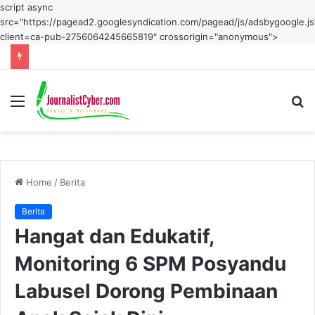
script async
src="https://pagead2.googlesyndication.com/pagead/js/adsbygoogle.js
client=ca-pub-2756064245665819" crossorigin="anonymous">
Menu
S
fo
Home
/
Berita
Berita
Hangat dan Edukatif,
Monitoring 6 SPM Posyandu
Labusel Dorong Pembinaan