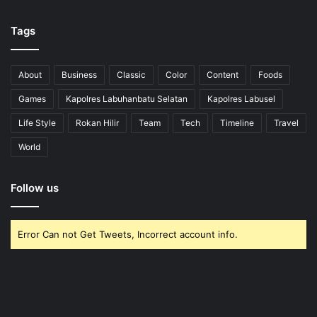
Tags
About
Business
Classic
Color
Content
Foods
Games
Kapolres Labuhanbatu Selatan
Kapolres Labusel
Life Style
Rokan Hilir
Team
Tech
Timeline
Travel
World
Follow us
Error Can not Get Tweets, Incorrect account info.