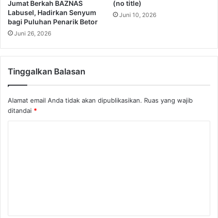
Jumat Berkah BAZNAS
(no title)
Labusel, Hadirkan Senyum
Juni 10, 2026
bagi Puluhan Penarik Betor
Juni 26, 2026
Tinggalkan Balasan
Alamat email Anda tidak akan dipublikasikan.
Ruas yang wajib
ditandai
*
K
o
m
e
n
t
a