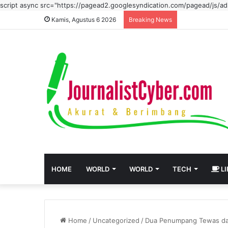
script async src="https://pagead2.googlesyndication.com/pagead/js/
Kamis, Agustus 6 2026
Breaking News
HOME
WORLD
WORLD
TECH
LI
Home
/
Uncategorized
/
Dua Penumpang Tewas dal