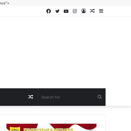
ous">
Facebook
Twitter
YouTube
Instagram
Log
Random
Sidebar
In
Article
Random
Search
Article
for