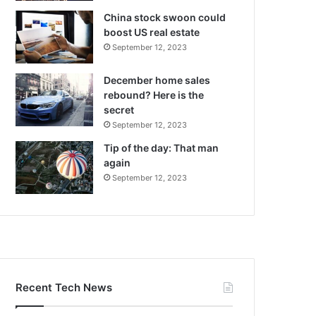
China stock swoon could
boost US real estate
September 12, 2023
December home sales
rebound? Here is the
secret
September 12, 2023
Tip of the day: That man
again
September 12, 2023
Recent Tech News