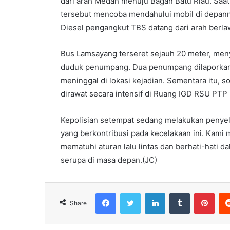
dari arah Medan menuju Bagan Batu Riau. Saat
tersebut mencoba mendahului mobil di depann
Diesel pengangkut TBS datang dari arah berla
Bus Lamsayang terseret sejauh 20 meter, meny
duduk penumpang. Dua penumpang dilaporkan 
meninggal di lokasi kejadian. Sementara itu, 
dirawat secara intensif di Ruang IGD RSU PTP
Kepolisian setempat sedang melakukan penyel
yang berkontribusi pada kecelakaan ini. Kam
mematuhi aturan lalu lintas dan berhati-hati 
serupa di masa depan.(JC)
Facebook
Twitter
LinkedIn
Tumblr
Pint
Share