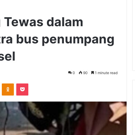
 Tewas dalam
tra bus penumpang
sel
0
90
1 minute read
VKontakte
Odnoklassniki
Pocket