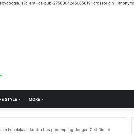
adsbygoogle.js?client=ca-pub-2756064245665819" crossorigin="anonym
FE STYLE
MORE
am Kecelakaan kontra bus penumpang dengan Colt Diesel