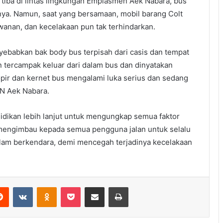
 tiba di lintas lingkungan Emplasmen Aek Nabara, bus
ya. Namun, saat yang bersamaan, mobil barang Colt
wanan, dan kecelakaan pun tak terhindarkan.
ebabkan bak body bus terpisah dari casis dan tempat
tercampak keluar dari dalam bus dan dinyatakan
sopir dan kernet bus mengalami luka serius dan sedang
 N Aek Nabara.
idikan lebih lanjut untuk mengungkap semua faktor
i mengimbau kepada semua pengguna jalan untuk selalu
dalam berkendara, demi mencegah terjadinya kecelakaan
erest
Reddit
VKontakte
Odnoklassniki
Pocket
Share via Email
Print