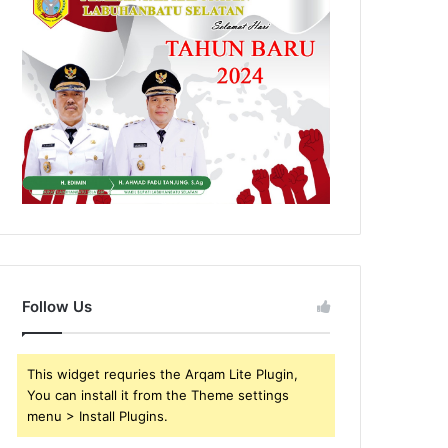
Follow Us
This widget requries the Arqam Lite Plugin,
You can install it from the Theme settings
menu > Install Plugins.