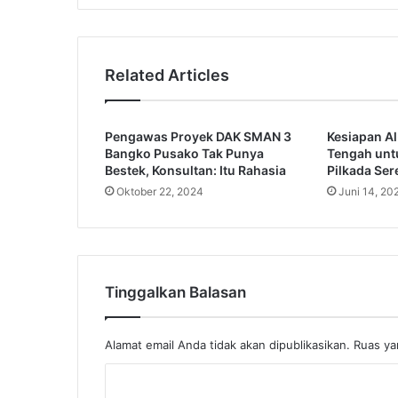
Related Articles
Pengawas Proyek DAK SMAN 3
Kesiapan A
Bangko Pusako Tak Punya
Tengah unt
Bestek, Konsultan: Itu Rahasia
Pilkada Se
Oktober 22, 2024
Juni 14, 20
Tinggalkan Balasan
Alamat email Anda tidak akan dipublikasikan.
Ruas ya
K