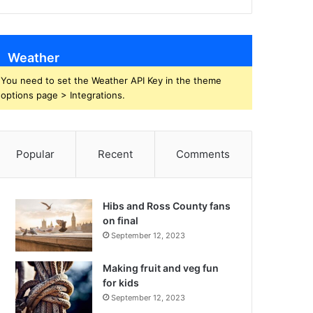
Weather
You need to set the Weather API Key in the theme
options page > Integrations.
Popular
Recent
Comments
Hibs and Ross County fans
on final
September 12, 2023
Making fruit and veg fun
for kids
September 12, 2023