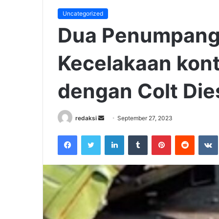
Uncategorized
Dua Penumpang
Kecelakaan kon
dengan Colt Die
Send
redaksi
September 27, 2023
an
Facebook
Twitter
LinkedIn
Tumblr
Pinterest
Reddit
email