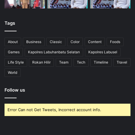
Tags
About
Business
Classic
Color
Content
Foods
Games
Kapolres Labuhanbatu Selatan
Kapolres Labusel
Life Style
Rokan Hilir
Team
Tech
Timeline
Travel
World
Follow us
Error Can not Get Tweets, Incorrect account info.