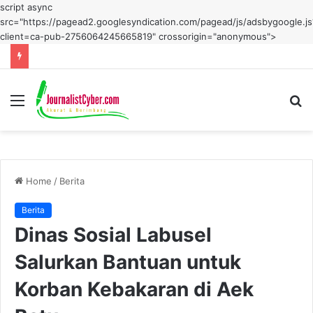
script async
src="https://pagead2.googlesyndication.com/pagead/js/adsbygoogle.js
client=ca-pub-2756064245665819" crossorigin="anonymous">
Menu
S
fo
Home
/
Berita
Berita
Dinas Sosial Labusel
Salurkan Bantuan untuk
Korban Kebakaran di Aek