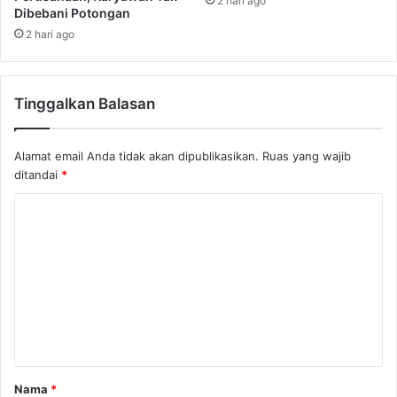
2 hari ago
Dibebani Potongan
2 hari ago
Tinggalkan Balasan
Alamat email Anda tidak akan dipublikasikan.
Ruas yang wajib
ditandai
*
K
o
m
e
n
t
a
Nama
*
r