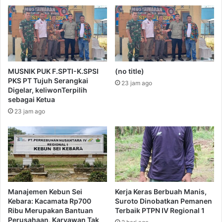
MUSNIK PUK F.SPTI-K.SPSI
(no title)
PKS PT Tujuh Serangkai
23 jam ago
Digelar, keliwonTerpilih
sebagai Ketua
23 jam ago
Manajemen Kebun Sei
Kerja Keras Berbuah Manis,
Kebara: Kacamata Rp700
Suroto Dinobatkan Pemanen
Ribu Merupakan Bantuan
Terbaik PTPN IV Regional 1
Perusahaan, Karyawan Tak