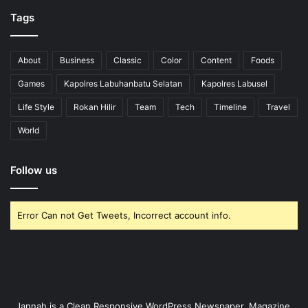
Tags
About
Business
Classic
Color
Content
Foods
Games
Kapolres Labuhanbatu Selatan
Kapolres Labusel
Life Style
Rokan Hilir
Team
Tech
Timeline
Travel
World
Follow us
Error Can not Get Tweets, Incorrect account info.
Jannah is a Clean Responsive WordPress Newspaper, Magazine,