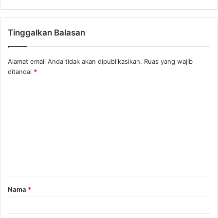
Tinggalkan Balasan
Alamat email Anda tidak akan dipublikasikan.
Ruas yang wajib
ditandai
*
K
o
m
e
n
t
a
Nama
*
r
*