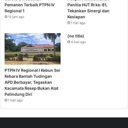
Pemanen Terbaik PTPN IV
Panitia HUT RI ke-81,
Regional 1
Tekankan Sinergi dan
Kesiapan
12 jam ago
1 hari ago
(no title)
4 hari ago
PTPN IV Regional I Kebun Sei
Kebara Bantah Tudingan
APD Berbayar, Tegaskan
Kacamata Resep Bukan Alat
Pelindung Diri
1 hari ago