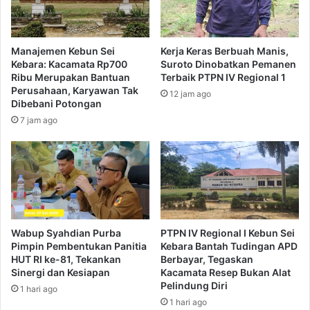
Manajemen Kebun Sei
Kerja Keras Berbuah Manis,
Kebara: Kacamata Rp700
Suroto Dinobatkan Pemanen
Ribu Merupakan Bantuan
Terbaik PTPN IV Regional 1
Perusahaan, Karyawan Tak
12 jam ago
Dibebani Potongan
7 jam ago
Wabup Syahdian Purba
PTPN IV Regional I Kebun Sei
Pimpin Pembentukan Panitia
Kebara Bantah Tudingan APD
HUT RI ke-81, Tekankan
Berbayar, Tegaskan
Sinergi dan Kesiapan
Kacamata Resep Bukan Alat
Pelindung Diri
1 hari ago
1 hari ago