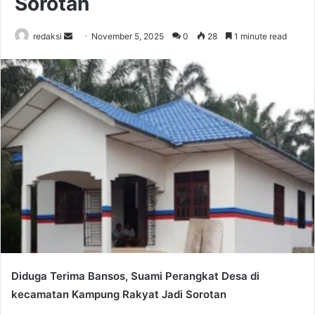
Sorotan
Send
redaksi
November 5, 2025
0
28
1 minute read
an
email
Diduga Terima Bansos, Suami Perangkat Desa di
kecamatan Kampung Rakyat Jadi Sorotan