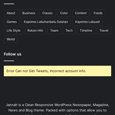
About
Business
Classic
Color
Content
Foods
Games
Kapolres Labuhanbatu Selatan
Kapolres Labusel
Life Style
Rokan Hilir
Team
Tech
Timeline
Travel
World
Follow us
Error Can not Get Tweets, Incorrect account info.
Jannah is a Clean Responsive WordPress Newspaper, Magazine,
News and Blog theme. Packed with options that allow you to