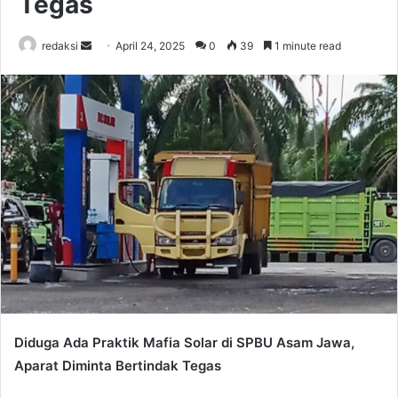
Tegas
Send
redaksi
April 24, 2025
0
39
1 minute read
an
email
Diduga Ada Praktik Mafia Solar di SPBU Asam Jawa,
Aparat Diminta Bertindak Tegas