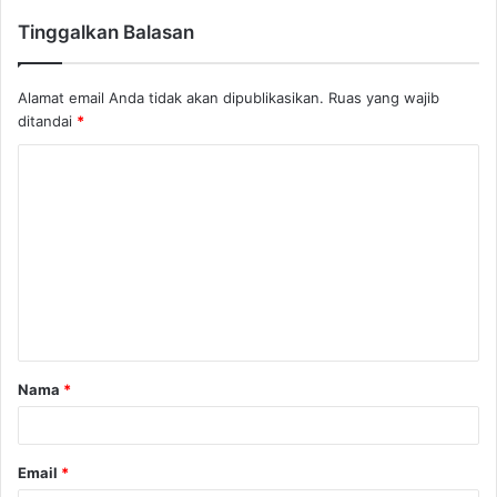
Tinggalkan Balasan
Alamat email Anda tidak akan dipublikasikan.
Ruas yang wajib
ditandai
*
K
o
m
e
n
t
a
Nama
*
r
*
Email
*