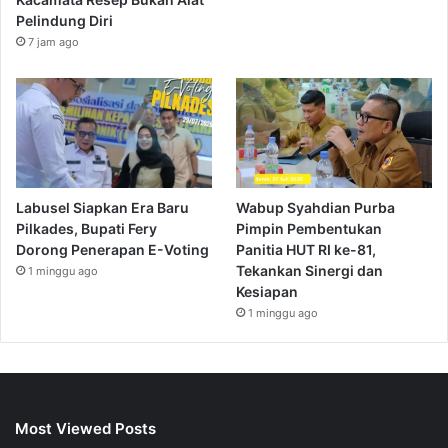
Pelindung Diri
7 jam ago
Labusel Siapkan Era Baru
Wabup Syahdian Purba
Pilkades, Bupati Fery
Pimpin Pembentukan
Dorong Penerapan E-Voting
Panitia HUT RI ke-81,
Tekankan Sinergi dan
1 minggu ago
Kesiapan
1 minggu ago
Most Viewed Posts