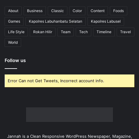
Jannah is a Clean Responsive WordPress Newspaper, Magazine,
News and Blog theme. Packed with options that allow you to
completely customize your website to your needs.
Enter
your
Email
address
© Copyright 2026, All Rights Reserved | Journalistcyber.com
Home
About
Team
Redaksi
Facebook
Twitter
YouTube
Instagram