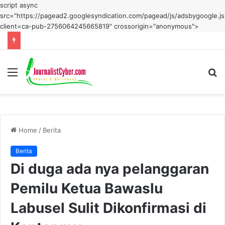
script async
src="https://pagead2.googlesyndication.com/pagead/js/adsbygoogle.js
client=ca-pub-2756064245665819" crossorigin="anonymous">
Menu
S
fo
Home
/
Berita
Berita
Di duga ada nya pelanggaran
Pemilu Ketua Bawaslu
Labusel Sulit Dikonfirmasi di