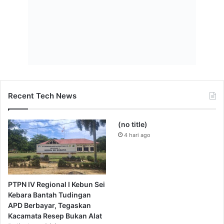
PTPN IV Regional I Kebun Sei
Kebara Bantah Tudingan
APD Berbayar, Tegaskan
Kacamata Resep Bukan Alat
Pelindung Diri
21 jam ago
Labusel Siapkan Era Baru
Wabup Syahdian Purba
Pilkades, Bupati Fery
Pimpin Pembentukan
Dorong Penerapan E-Voting
Panitia HUT RI ke-81,
Tekankan Sinergi dan
1 minggu ago
Kesiapan