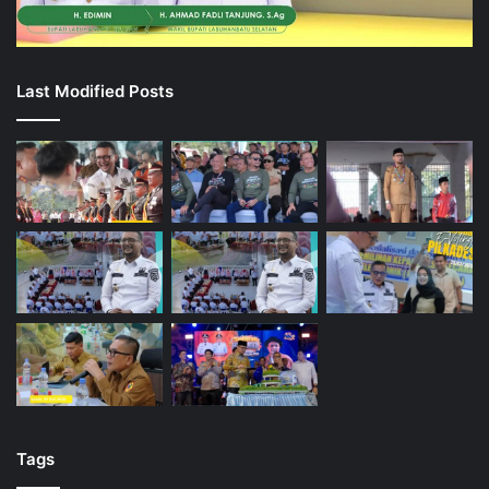
Tags
About
Business
Classic
Color
Content
Foods
Games
Kapolres Labuhanbatu Selatan
Kapolres Labusel
Life Style
Rokan Hilir
Team
Tech
Timeline
Travel
World
Follow us
Error Can not Get Tweets, Incorrect account info.