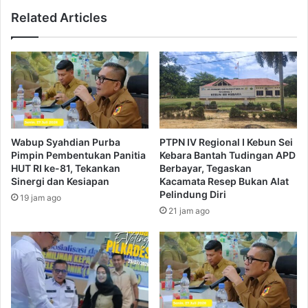
Related Articles
Wabup Syahdian Purba
PTPN IV Regional I Kebun Sei
Pimpin Pembentukan Panitia
Kebara Bantah Tudingan APD
HUT RI ke-81, Tekankan
Berbayar, Tegaskan
Sinergi dan Kesiapan
Kacamata Resep Bukan Alat
Pelindung Diri
19 jam ago
21 jam ago