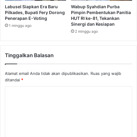
Labusel Siapkan Era Baru
Wabup Syahdian Purba
Pilkades, Bupati Fery Dorong
Pimpin Pembentukan Panitia
Penerapan E-Voting
HUT RI ke-81, Tekankan
Sinergi dan Kesiapan
1 minggu ago
2 minggu ago
Tinggalkan Balasan
Alamat email Anda tidak akan dipublikasikan.
Ruas yang wajib
ditandai
*
K
o
m
e
n
t