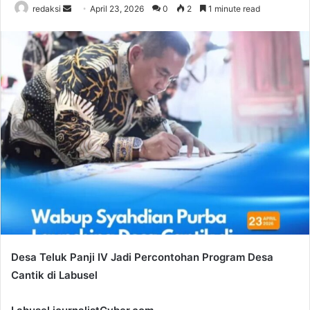
Send
redaksi
April 23, 2026
0
2
1 minute read
an
email
Desa Teluk Panji IV Jadi Percontohan Program Desa
Cantik di Labusel