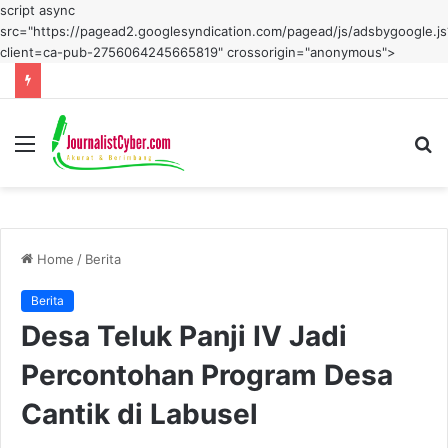
script async
src="https://pagead2.googlesyndication.com/pagead/js/adsbygoogle.js
client=ca-pub-2756064245665819" crossorigin="anonymous">
Menu
S
fo
Home
/
Berita
Berita
Desa Teluk Panji IV Jadi
Percontohan Program Desa
Cantik di Labusel