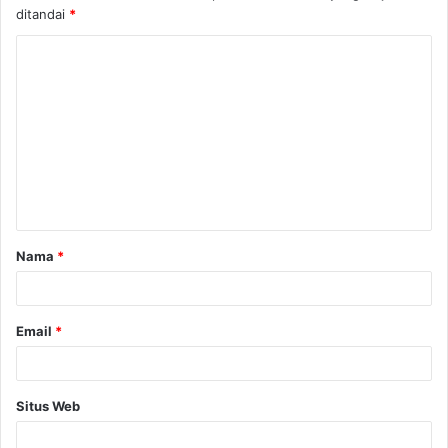
ditandai
*
K
o
m
e
n
t
a
Nama
*
r
*
Email
*
Situs Web