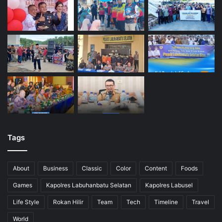
Tags
About
Business
Classic
Color
Content
Foods
Games
Kapolres Labuhanbatu Selatan
Kapolres Labusel
Life Style
Rokan Hilir
Team
Tech
Timeline
Travel
World