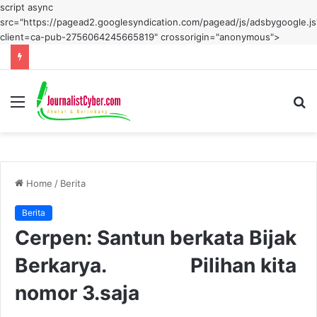
script async
src="https://pagead2.googlesyndication.com/pagead/js/adsbygoogle.js
client=ca-pub-2756064245665819" crossorigin="anonymous">
Menu
S
fo
Home
/
Berita
Berita
Cerpen: Santun berkata Bijak
Berkarya. Pilihan kita
nomor 3.saja