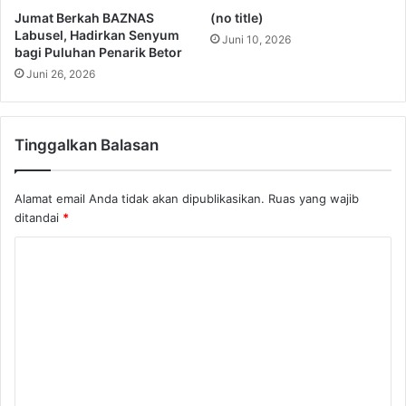
Jumat Berkah BAZNAS
(no title)
Labusel, Hadirkan Senyum
Juni 10, 2026
bagi Puluhan Penarik Betor
Juni 26, 2026
Tinggalkan Balasan
Alamat email Anda tidak akan dipublikasikan.
Ruas yang wajib
ditandai
*
K
o
m
e
n
t