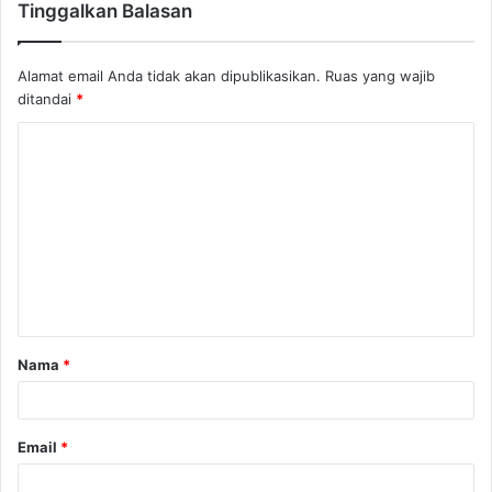
Tinggalkan Balasan
Alamat email Anda tidak akan dipublikasikan.
Ruas yang wajib
ditandai
*
K
o
m
e
n
t
a
Nama
*
r
*
Email
*