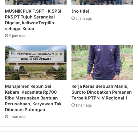
MUSNIK PUK F.SPTI-K.SPSI
(no title)
PKS PT Tujuh Serangkai
5 jam ago
Digelar, keliwonTerpilih
sebagai Ketua
5 jam ago
Manajemen Kebun Sei
Kerja Keras Berbuah Manis,
Kebara: Kacamata Rp700
Suroto Dinobatkan Pemanen
Ribu Merupakan Bantuan
Terbaik PTPN IV Regional 1
Perusahaan, Karyawan Tak
1 hari ago
Dibebani Potongan
1 hari ago