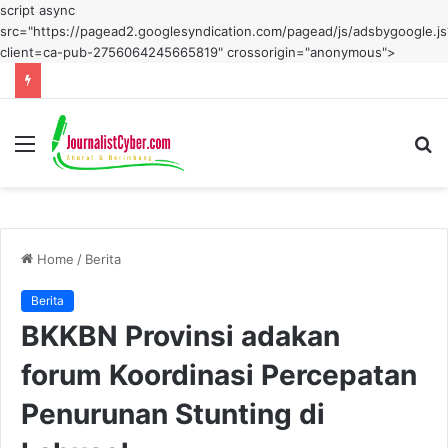
script async
src="https://pagead2.googlesyndication.com/pagead/js/adsbygoogle.js
client=ca-pub-2756064245665819" crossorigin="anonymous">
Menu
S
fo
Home
/
Berita
Berita
BKKBN Provinsi adakan
forum Koordinasi Percepatan
Penurunan Stunting di