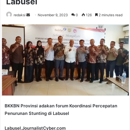
Labusel
Send
redaksi
November 9, 2023
0
126
2 minutes read
an
email
BKKBN Provinsi adakan forum Koordinasi Percepatan
Penurunan Stunting di Labusel
Labusel,JournalistCyber.com