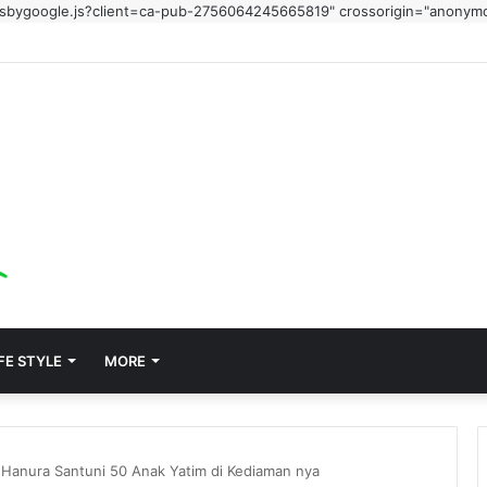
adsbygoogle.js?client=ca-pub-2756064245665819" crossorigin="anonym
FE STYLE
MORE
ai Hanura Santuni 50 Anak Yatim di Kediaman nya