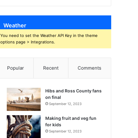
Weather
You need to set the Weather API Key in the theme
options page > Integrations.
Popular
Recent
Comments
Hibs and Ross County fans
on final
September 12, 2023
Making fruit and veg fun
for kids
September 12, 2023