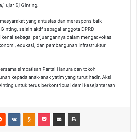
 ujar Bj Ginting.
 masyarakat yang antusias dan merespons baik
 Ginting, selain aktif sebagai anggota DPRD
 dikenal sebagai perjuangannya dalam mengadvokasi
konomi, edukasi, dan pembangunan infrastruktur
 bersama simpatisan Partai Hanura dan tokoh
an kepada anak-anak yatim yang turut hadir. Aksi
Ginting untuk terus berkontribusi demi kesejahteraan
erest
Reddit
VKontakte
Odnoklassniki
Pocket
Share via Email
Print