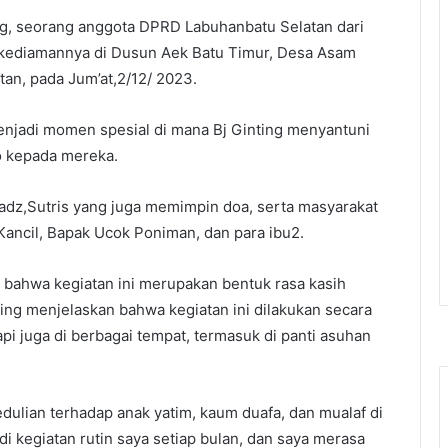
ing, seorang anggota DPRD Labuhanbatu Selatan dari
di kediamannya di Dusun Aek Batu Timur, Desa Asam
an, pada Jum’at,2/12/ 2023.
enjadi momen spesial di mana Bj Ginting menyantuni
o kepada mereka.
tadz,Sutris yang juga memimpin doa, serta masyarakat
Kancil, Bapak Ucok Poniman, dan para ibu2.
bahwa kegiatan ini merupakan bentuk rasa kasih
ting menjelaskan bahwa kegiatan ini dilakukan secara
api juga di berbagai tempat, termasuk di panti asuhan
edulian terhadap anak yatim, kaum duafa, dan mualaf di
i kegiatan rutin saya setiap bulan, dan saya merasa