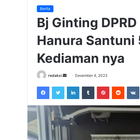
Berita
Bj Ginting DPRD 
Hanura Santuni 
Kediaman nya
Send
redaksi
Desember 4, 2023
an
Facebook
Twitter
LinkedIn
Tumblr
Pinterest
Reddit
email