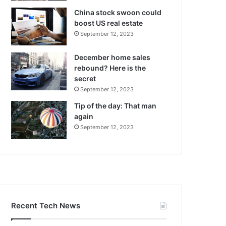
China stock swoon could
boost US real estate
September 12, 2023
December home sales
rebound? Here is the
secret
September 12, 2023
Tip of the day: That man
again
September 12, 2023
Recent Tech News