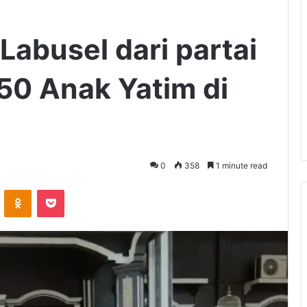
Labusel dari partai
50 Anak Yatim di
0
358
1 minute read
VKontakte
Odnoklassniki
Pocket