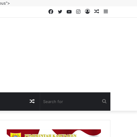
ous">
Facebook
Twitter
YouTube
Instagram
Log
Random
Sidebar
In
Article
Random
Search
Article
for