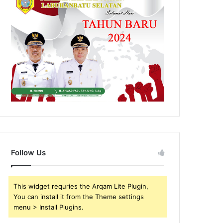
Follow Us
This widget requries the Arqam Lite Plugin,
You can install it from the Theme settings
menu > Install Plugins.