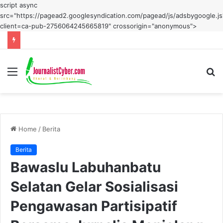
script async
src="https://pagead2.googlesyndication.com/pagead/js/adsbygoogle.js
client=ca-pub-2756064245665819" crossorigin="anonymous">
Menu
S
fo
Home
/
Berita
Berita
Bawaslu Labuhanbatu
Selatan Gelar Sosialisasi
Pengawasan Partisipatif