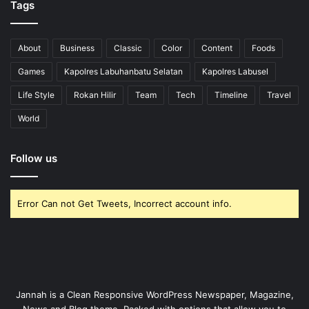
Tags
About
Business
Classic
Color
Content
Foods
Games
Kapolres Labuhanbatu Selatan
Kapolres Labusel
Life Style
Rokan Hilir
Team
Tech
Timeline
Travel
World
Follow us
Error Can not Get Tweets, Incorrect account info.
Jannah is a Clean Responsive WordPress Newspaper, Magazine,
News and Blog theme. Packed with options that allow you to