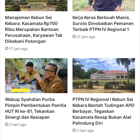
Manajemen Kebun Sei
Kerja Keras Berbuah Manis,
Kebara: Kacamata Rp700
Suroto Dinobatkan Pemanen
Ribu Merupakan Bantuan
Terbaik PTPN IV Regional 1
Perusahaan, Karyawan Tak
21 jam ago
Dibebani Potongan
17 jam ago
Wabup Syahdian Purba
PTPN IV Regional I Kebun Sei
Pimpin Pembentukan Panitia
Kebara Bantah Tudingan APD
HUT RI ke-81, Tekankan
Berbayar, Tegaskan
Sinergi dan Kesiapan
Kacamata Resep Bukan Alat
Pelindung Diri
2 hari ago
2 hari ago