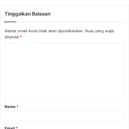
Tinggalkan Balasan
Alamat email Anda tidak akan dipublikasikan.
Ruas yang wajib
ditandai
*
K
o
m
e
n
t
a
Nama
*
r
*
Email
*