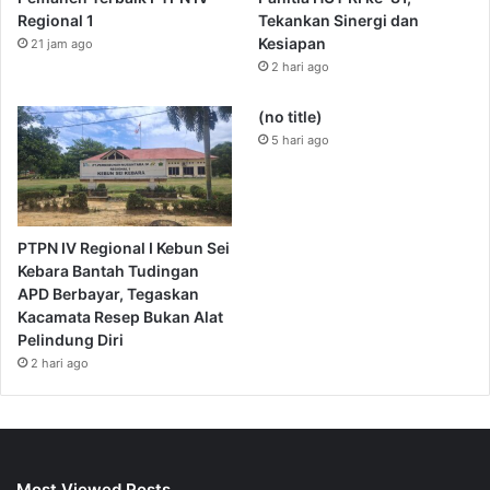
Regional 1
Tekankan Sinergi dan
Kesiapan
21 jam ago
2 hari ago
(no title)
5 hari ago
PTPN IV Regional I Kebun Sei
Kebara Bantah Tudingan
APD Berbayar, Tegaskan
Kacamata Resep Bukan Alat
Pelindung Diri
2 hari ago
Most Viewed Posts